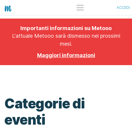
ACCEDI
COME FUNZIONA
Importanti informazioni su Metooo
PRO
L'attuale Metooo sarà dismesso nei prossimi
mesi.
PIANI
Maggiori informazioni
SHOWCASE
QUANTO COSTA
APP
Categorie di
eventi